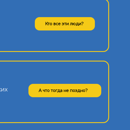
Кто все эти люди?
ких
А что тогда не поздно?