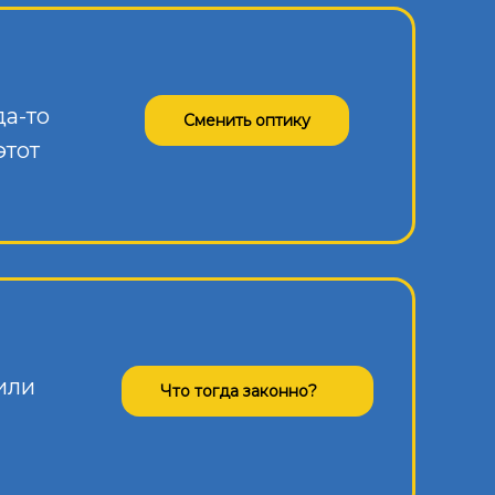
да-то
Сменить оптику
этот
или
Что тогда законно?