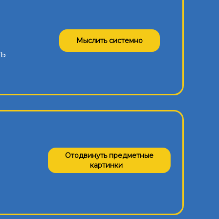
Мыслить системно
ть
Отодвинуть предметные
картинки